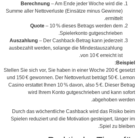
Berechnung
– Am Ende jeder Woche wird die
Summe aller Nettoverluste (Einsätze minus Gewinne)
ermittelt.
Quote
– 10 % dieses Betrags werden dem
Spielerkonto gutgeschrieben.
Auszahlung
– Der Cashback‑Betrag kann jederzeit
ausbezahlt werden, solange die Mindestauszahlung
von 10 € erreicht ist.
Beispiel:
Stellen Sie sich vor, Sie haben in einer Woche 200 € gesetzt
und 150 € gewonnen. Der Nettoverlust beträgt 50 €. Lemon
Casino erstattet Ihnen 10 % davon, also 5 €. Dieser Betrag
wird Ihrem Konto gutgeschrieben und kann sofort
abgehoben werden.
Durch das wöchentliche Cashback wird das Risiko beim
Spielen reduziert und die Motivation gesteigert, länger im
Spiel zu bleiben.