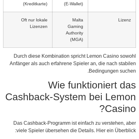
(Kreditkarte)
(E‑Wallet)
Oft nur lokale
Malta
Lizenz
Lizenzen
Gaming
Authority
(MGA)
Durch diese Kombination spricht Lemon Casino sowohl
Anfänger als auch erfahrene Spieler an, die nach stabilen
Bedingungen suchen.
Wie funktioniert das
Cashback‑System bei Lemon
Casino?
Das Cashback‑Programm ist einfach zu verstehen, aber
viele Spieler übersehen die Details. Hier ein Überblick: