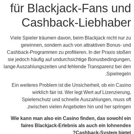
für Blackjack‑Fans und
Cashback‑Liebhaber
Viele Spieler träumen davon, beim Blackjack nicht nur zu
gewinnen, sondern auch von attraktiven Bonus‑ und
Cashback‑Programmen zu profitieren. In der Praxis stoßen
sie jedoch häufig auf undurchsichtige Bonusbedingungen,
lange Auszahlungszeiten und fehlende Transparenz bei den
Spielregeln.
Ein weiteres Problem ist die Unsicherheit, ob ein Casino
wirklich fair ist. Wer legt Wert auf Lizenzierung,
Spielerschutz und schnelle Auszahlungen, muss oft
zwischen vielen Angeboten hin und her springen.
Wie kann man also ein Casino finden, das sowohl ein
faires Blackjack‑Erlebnis als auch ein lohnendes
Cashback‑System bietet?