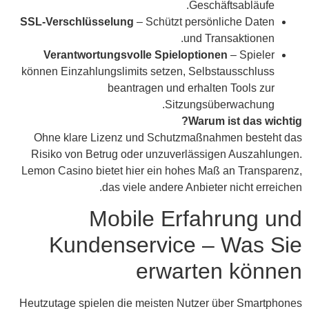
Geschäftsabläufe.
SSL‑Verschlüsselung
– Schützt persönliche Daten
und Transaktionen.
Verantwortungsvolle Spieloptionen
– Spieler
können Einzahlungslimits setzen, Selbstausschluss
beantragen und erhalten Tools zur
Sitzungsüberwachung.
Warum ist das wichtig?
Ohne klare Lizenz und Schutzmaßnahmen besteht das
Risiko von Betrug oder unzuverlässigen Auszahlungen.
Lemon Casino bietet hier ein hohes Maß an Transparenz,
das viele andere Anbieter nicht erreichen.
Mobile Erfahrung und
Kundenservice – Was Sie
erwarten können
Heutzutage spielen die meisten Nutzer über Smartphones